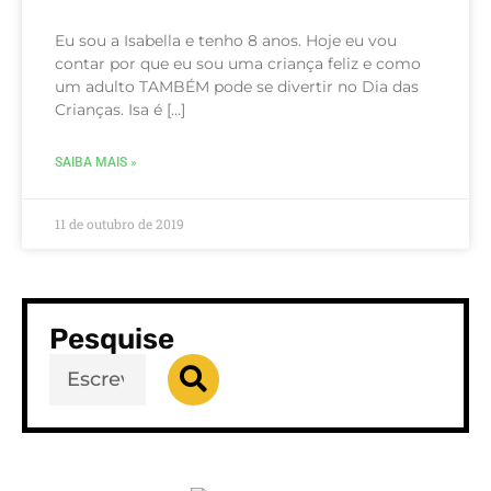
Eu sou a Isabella e tenho 8 anos. Hoje eu vou
contar por que eu sou uma criança feliz e como
um adulto TAMBÉM pode se divertir no Dia das
Crianças. Isa é […]
SAIBA MAIS »
11 de outubro de 2019
Pesquise