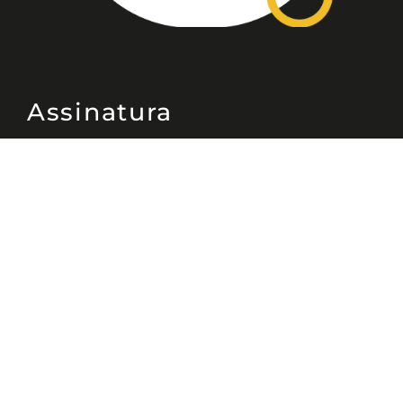
Assinatura
Disponível nas versões: impresso
mensal, on-line, áudio (Podcast) e
vídeo (YouTube).
ASSINE
Nossas Redes