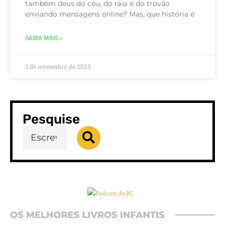
também deus do céu, do raio e do trovão
enviando mensagens online? Mas, que história é
SAIBA MAIS »
3 de novembro de 2023
Pesquise