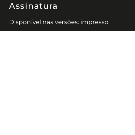
Assinatura
Disponível nas versões: impresso
mensal, on-line, áudio (Podcast) e
vídeo (YouTube).
ASSINE
Nossas Redes
Telefone
(11) 4081-3114