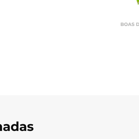
onadas