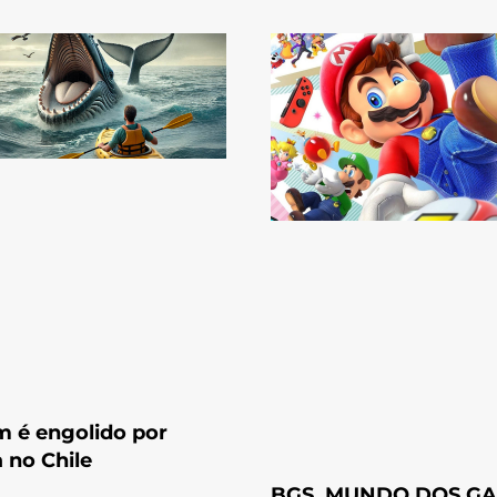
 é engolido por
a no Chile
BGS, MUNDO DOS G