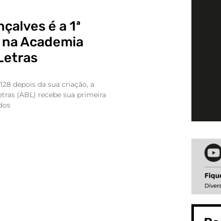
çalves é a 1ª
 na Academia
 Letras
 128 depois da sua criação, a
etras (ABL) recebe sua primeira
dos