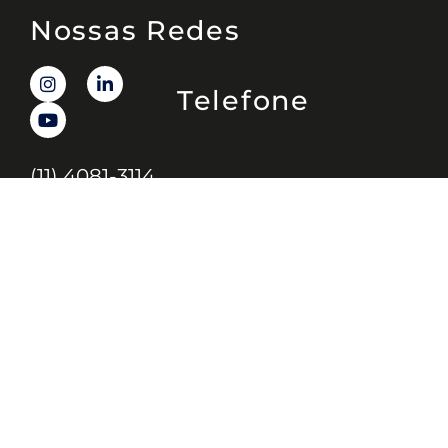
Nossas Redes
Telefone
(11) 4081-3114
Endereço
Alameda Santos, 1165 – Caixa Postal:
121621, Jd. Paulista, São Paulo – SP,