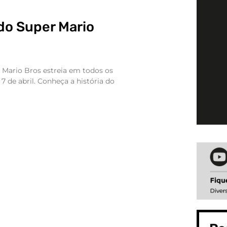
 do Super Mario
 Mario Bros estreia em todos os
 7 de abril. Conheça a história do