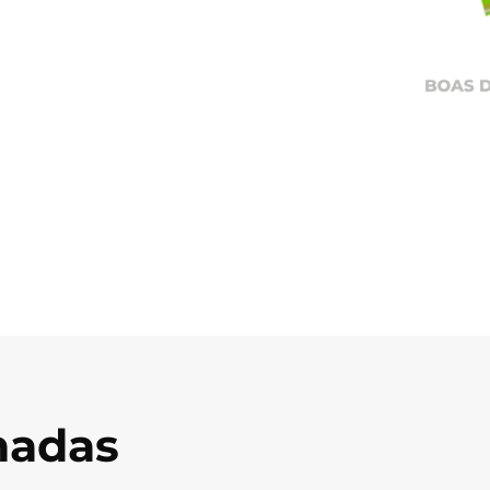
onadas