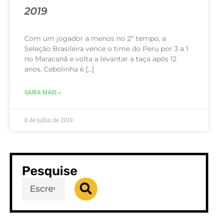
2019
Com um jogador a menos no 2º tempo, a
Seleção Brasileira vence o time do Peru por 3 a 1
no Maracanã e volta a levantar a taça após 12
anos. Cebolinha é […]
SAIBA MAIS »
8 de julho de 2019
Pesquise