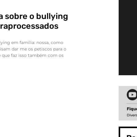
 sobre o bullying
ltraprocessados
llying em família: nossa, como
isam dar me os petiscos para o
e que faz isso também com os