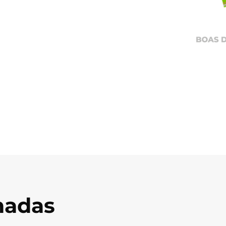
onadas