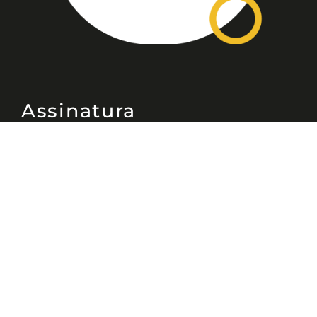
Assinatura
Disponível nas versões: impresso
mensal, on-line, áudio (Podcast) e
vídeo (YouTube).
ASSINE
Nossas Redes