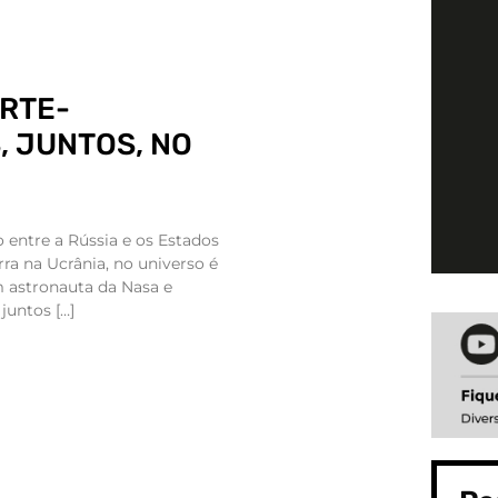
RTE-
 JUNTOS, NO
 entre a Rússia e os Estados
ra na Ucrânia, no universo é
m astronauta da Nasa e
juntos […]