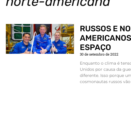
norte-americana
RUSSOS E NO
AMERICANOS,
ESPAÇO
30 de setembro de 2022
Enquanto o clima é tenso
Unidos por causa da guer
diferente. Isso porque u
cosmonautas russos vão 