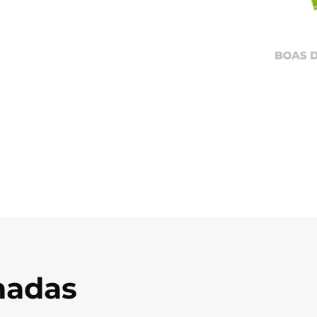
onadas