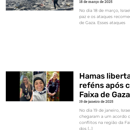
18 de março de 2025
No dia 18 de março, Isr
paz e os ataques recom
de Gaza. Esses ataques
Hamas liberta
reféns após 
Faixa de Gaz
19 de janeiro de 2025
No dia 19 de janeiro, Isr
chegaram a um acordo d
conflitos na região da Fa
dos […]