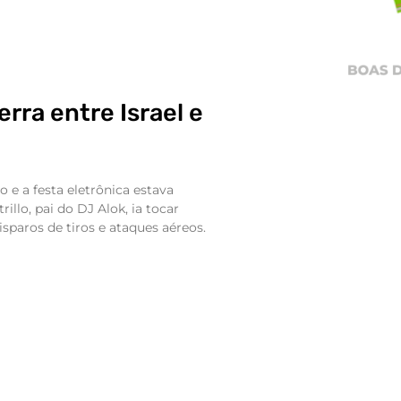
rra entre Israel e
 e a festa eletrônica estava
illo, pai do DJ Alok, ia tocar
paros de tiros e ataques aéreos.