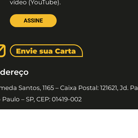
vídeo (YouTube).
ASSINE
dereço
meda Santos, 1165 – Caixa Postal: 121621, Jd. Pa
 Paulo – SP, CEP: 01419-002
 JOVENS © 2020 TODOS OS DIREITOS RESERVADOS À EDITORA 10