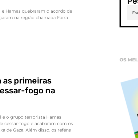
Pe
ael e Hamas quebraram o acordo de
eçaram na região chamada Faixa
 as primeiras
cessar-fogo na
a
ael e o grupo terrorista Hamas
e cessar-fogo e acabaram com os
ixa de Gaza. Além disso, os reféns