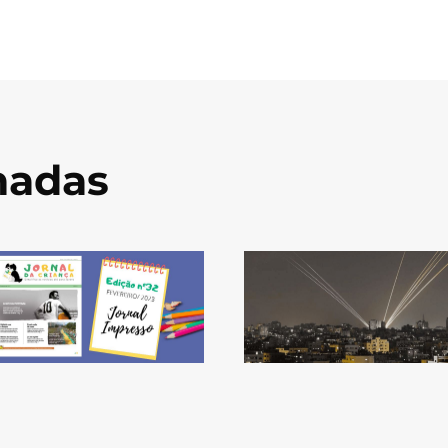
onadas