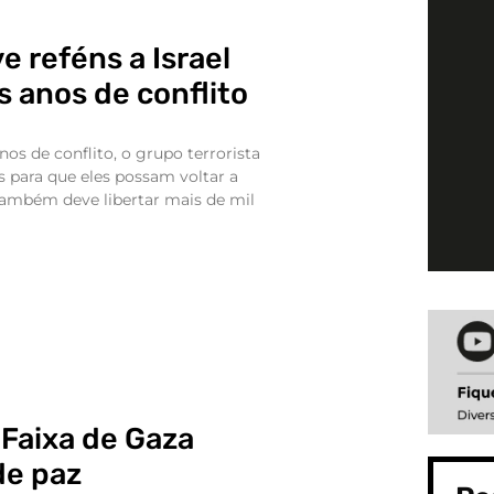
 reféns a Israel
s anos de conflito
os de conflito, o grupo terrorista
s para que eles possam voltar a
l também deve libertar mais de mil
a Faixa de Gaza
de paz