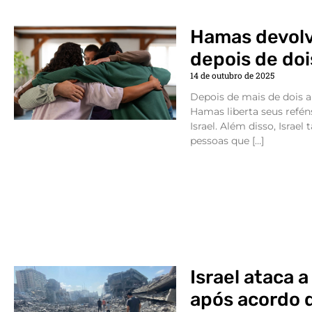
Hamas devolve
depois de doi
14 de outubro de 2025
Depois de mais de dois an
Hamas liberta seus refén
Israel. Além disso, Israe
pessoas que […]
Israel ataca 
após acordo 