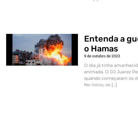
Entenda a gue
o Hamas
9 de outubro de 2023
O dia já tinha amanhecido
animada. O DJ Juarez Petr
quando começaram os dis
No início, os […]