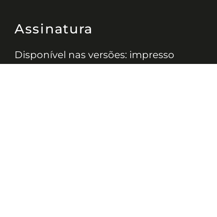
Assinatura
Disponível nas versões: impresso
mensal, on-line, áudio (Podcast) e
vídeo (YouTube).
ASSINE
Nossas Redes
Telefone