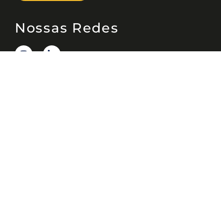
Nossas Redes
Telefone
(11) 4081-3114
Endereço
Alameda Santos, 1165 – Caixa Postal: