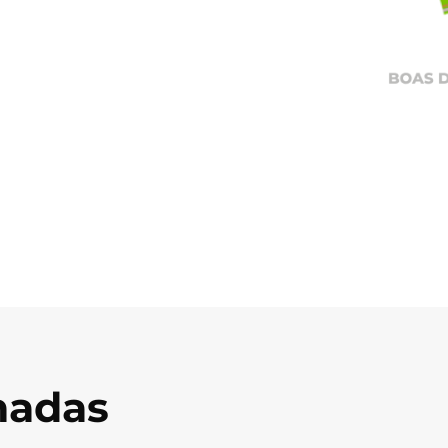
onadas