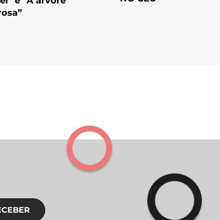
vel” e “A árvore
rosa”
ECEBER