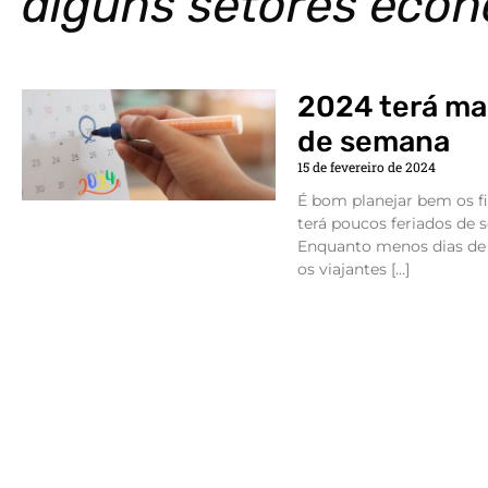
alguns setores eco
2024 terá mai
de semana
15 de fevereiro de 2024
É bom planejar bem os fi
terá poucos feriados de 
Enquanto menos dias de 
os viajantes […]