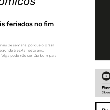
nômicos
s feriados no fim
nais de semana, porque o Brasil
segunda à sexta neste ano.
folga pode não ser tão bom para