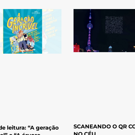
SCANEANDO O QR C
de leitura: “A geração
NO CÉU