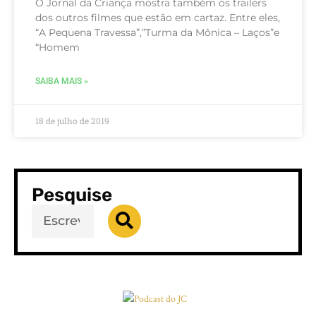
O Jornal da Criança mostra também os trailers
dos outros filmes que estão em cartaz. Entre eles,
“A Pequena Travessa”,”Turma da Mônica – Laços”e
“Homem
SAIBA MAIS »
18 de julho de 2019
Pesquise