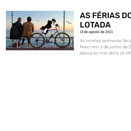
AS FÉRIAS D
LOTADA
13 de agosto de 2021
As minhas primeiras féri
Nasci em 3 de junho de 2
época eu mal abria os olh