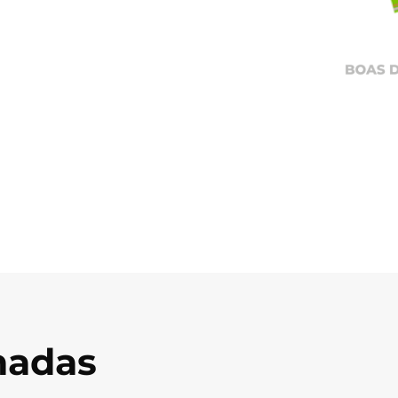
onadas