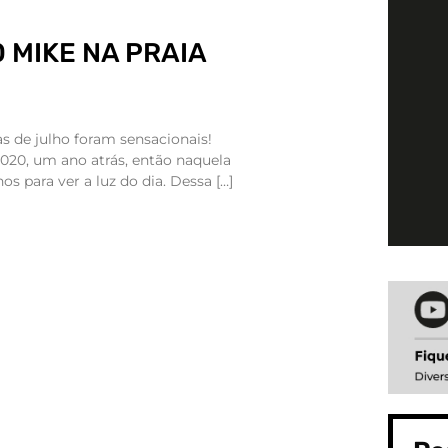
O MIKE NA PRAIA
as de julho foram sensacionais!
020, um ano atrás, então naquela
os para ver a luz do dia. Dessa […]