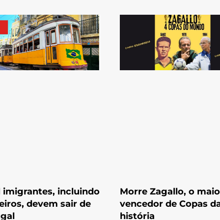
l imigrantes, incluindo
Morre Zagallo, o maio
leiros, devem sair de
vencedor de Copas d
gal
história