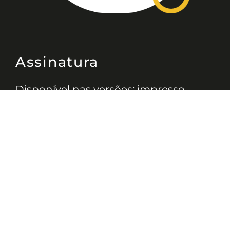
Assinatura
Disponível nas versões: impresso
mensal, on-line, áudio (Podcast) e
vídeo (YouTube).
ASSINE
Nossas Redes