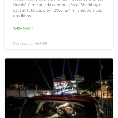
Heróis”, filme que dá continuação a “Sharkboy e
Lavagirl”, lançado em 2005. Enfim, chegou a vez
dos filhos
SAIBA MAIS »
3 de dezembro de 2020