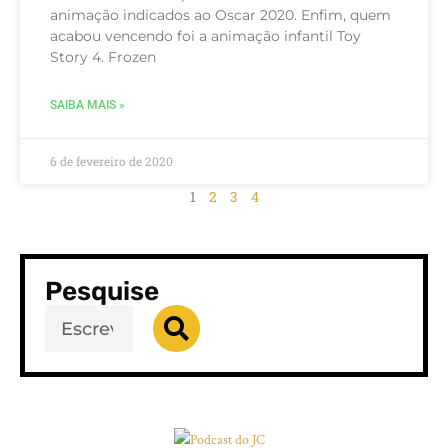
animação indicados ao Oscar 2020. Enfim, quem
acabou vencendo foi a animação infantil Toy
Story 4. Frozen
SAIBA MAIS »
6 de fevereiro de 2020
1
2
3
4
Pesquise