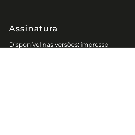
Assinatura
Disponível nas versões: impresso
mensal, on-line, áudio (Podcast) e
vídeo (YouTube).
ASSINE
Nossas Redes
Telefone