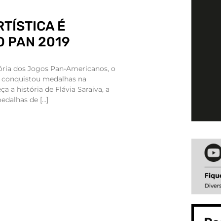
RTÍSTICA É
 PAN 2019
tória dos Jogos Pan-Americanos, o
is conquistou medalhas na
ça a história de Flávia Saraiva, a
edalhas de […]