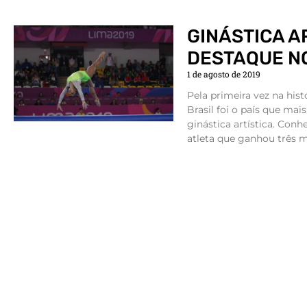
GINÁSTICA A
DESTAQUE NO
1 de agosto de 2019
Pela primeira vez na his
Brasil foi o país que ma
ginástica artística. Conhe
atleta que ganhou três m