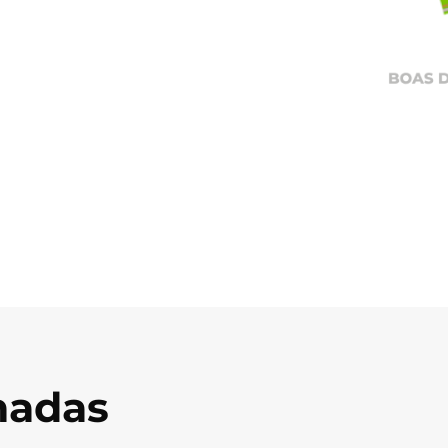
onadas