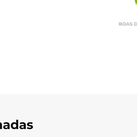
onadas