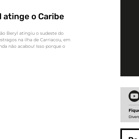
 atinge o Caribe
acão Beryl atingiu o sudeste do
stragos na ilha de Carriacou, em
nda não acabou! Isso porque o