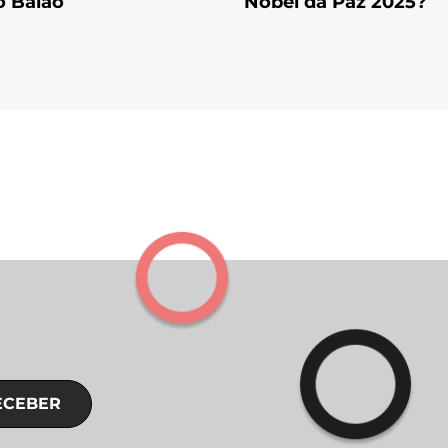
o Baião
Nobel da Paz 2025?
ECEBER