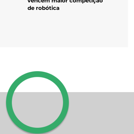
vencem maior competição
de robótica