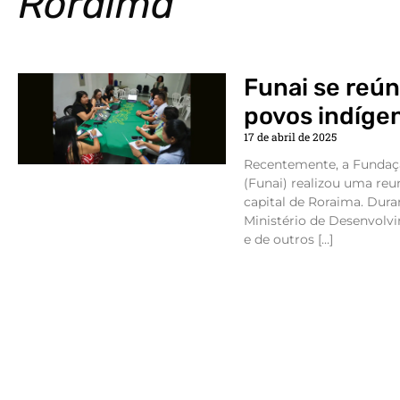
Roraima
Funai se reún
povos indíge
17 de abril de 2025
Recentemente, a Fundaç
(Funai) realizou uma reu
capital de Roraima. Dura
Ministério de Desenvolv
e de outros […]