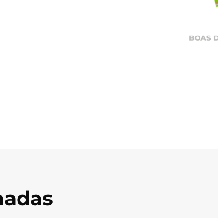
onadas