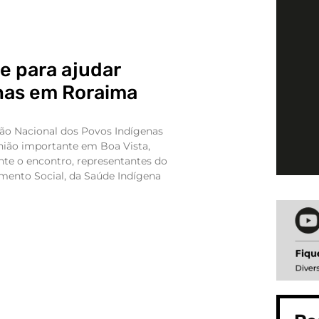
e para ajudar
nas em Roraima
ão Nacional dos Povos Indígenas
nião importante em Boa Vista,
nte o encontro, representantes do
imento Social, da Saúde Indígena