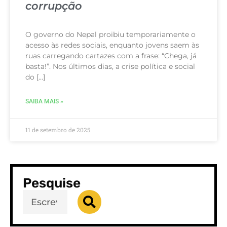
corrupção
O governo do Nepal proibiu temporariamente o
acesso às redes sociais, enquanto jovens saem às
ruas carregando cartazes com a frase: “Chega, já
basta!”. Nos últimos dias, a crise política e social
do […]
SAIBA MAIS »
11 de setembro de 2025
Pesquise