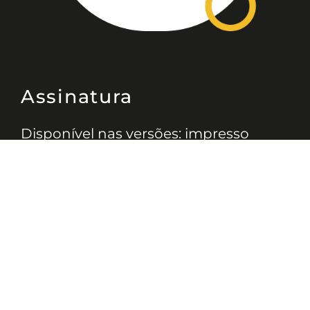
Assinatura
Disponível nas versões: impresso
mensal, on-line, áudio (Podcast) e
vídeo (YouTube).
ASSINE
Nossas Redes