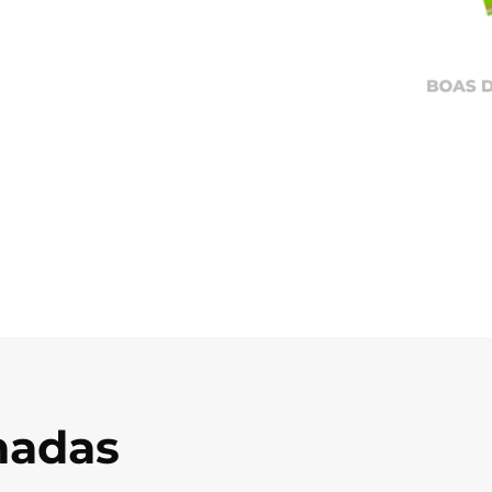
onadas