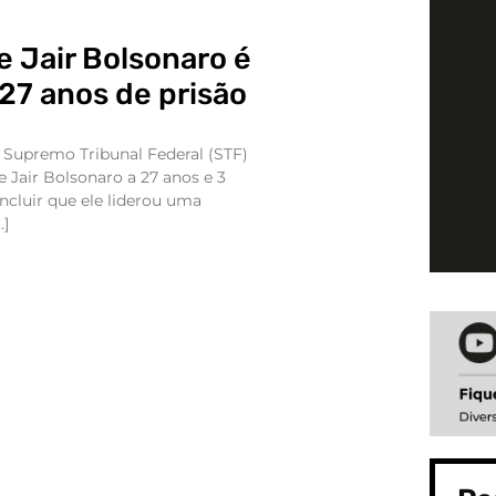
 Jair Bolsonaro é
27 anos de prisão
 Supremo Tribunal Federal (STF)
 Jair Bolsonaro a 27 anos e 3
ncluir que ele liderou uma
…]