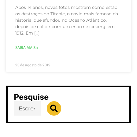
Após 14 anos, novas fotos mostram como estão
os destroços do Titanic, o navio mais famoso da
história, que afundou no Oceano Atlântico,
depois de colidir com um enorme iceberg, em
1912. Em […]
SAIBA MAIS »
23 de agosto de 2019
Pesquise