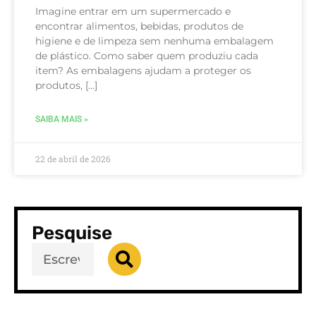
Imagine entrar em um supermercado e
encontrar alimentos, bebidas, produtos de
higiene e de limpeza sem nenhuma embalagem
de plástico. Como saber quem produziu cada
item? As embalagens ajudam a proteger os
produtos, […]
SAIBA MAIS »
22 de abril de 2026
Pesquise