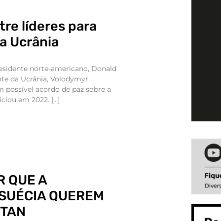
re líderes para
na Ucrânia
residente norte-americano, Donald
nte da Ucrânia, Volodymyr
um possível acordo de paz sobre a
iciou em 2022. […]
 QUE A
 SUÉCIA QUEREM
OTAN