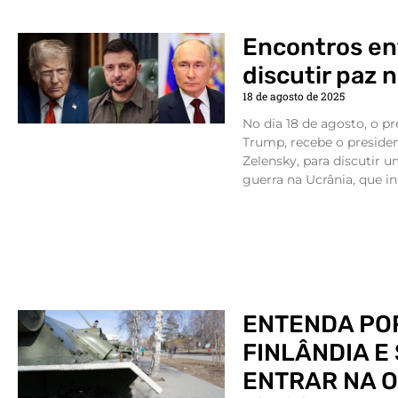
Encontros ent
discutir paz 
18 de agosto de 2025
No dia 18 de agosto, o p
Trump, recebe o preside
Zelensky, para discutir 
guerra na Ucrânia, que in
ENTENDA POR
FINLÂNDIA E
ENTRAR NA 