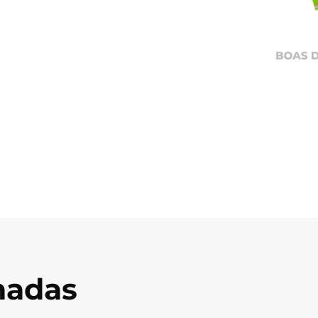
onadas