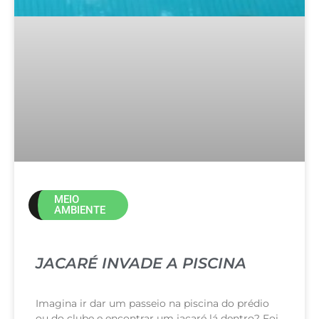
MEIO
AMBIENTE
JACARÉ INVADE A PISCINA
Imagina ir dar um passeio na piscina do prédio
ou do clube e encontrar um jacaré lá dentro? Foi