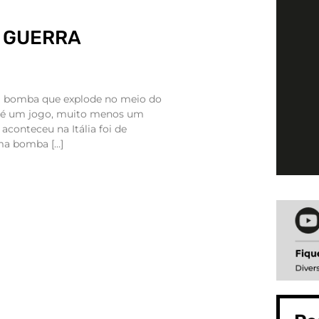
º GUERRA
a bomba que explode no meio do
o é um jogo, muito menos um
conteceu na Itália foi de
ma bomba […]