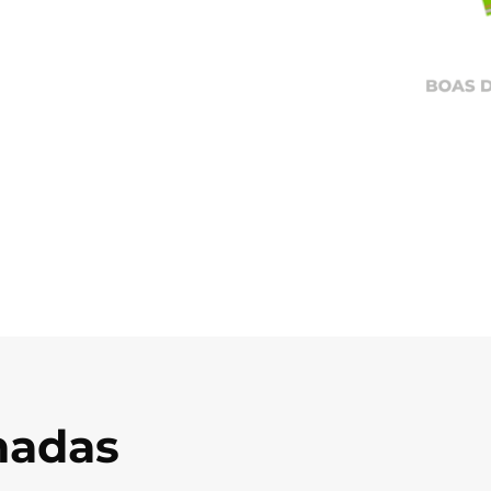
onadas