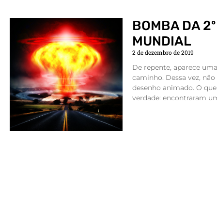
BOMBA DA 2
MUNDIAL
2 de dezembro de 2019
De repente, aparece um
caminho. Dessa vez, nã
desenho animado. O que a
verdade: encontraram u