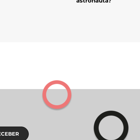
astronauta?
ECEBER