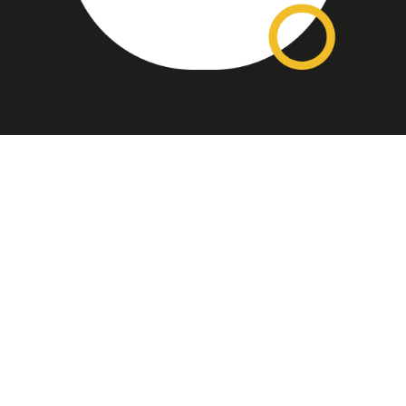
Assinatura
Disponível nas versões: impresso
mensal, on-line, áudio (Podcast) e
vídeo (YouTube).
ASSINE
Nossas Redes