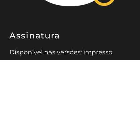
Assinatura
Disponível nas versões: impresso
mensal, on-line, áudio (Podcast) e
vídeo (YouTube).
ASSINE
Nossas Redes
Telefone