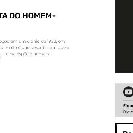
TA DO HOMEM-
eçou em um crânio de 1933, em
gão. E não é que descobriram que a
eu a uma espécie humana
]