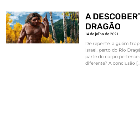
A DESCOBER
DRAGÃO
14 de julho de 2021
De repente, alguém trop
Israel, perto do Rio Dra
parte do corpo pertenc
diferente? A conclusão […