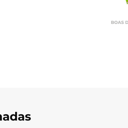
onadas