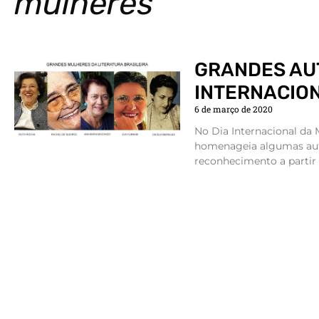
mulheres
GRANDES AU
INTERNACIO
6 de março de 2020
No Dia Internacional da 
homenageia algumas aut
reconhecimento a partir d