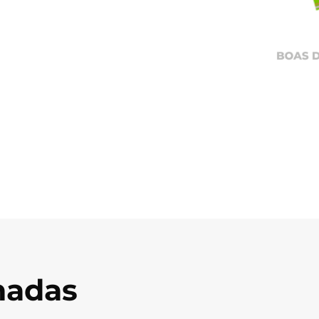
onadas