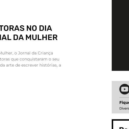
TORAS NO DIA
NAL DA MULHER
Mulher, o Jornal da Criança
oras que conquistaram o seu
a arte de escrever histórias, a