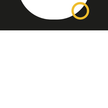
Assinatura
Disponível nas versões: impresso
mensal, on-line, áudio (Podcast) e
vídeo (YouTube).
ASSINE
Nossas Redes