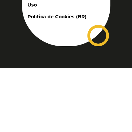
Uso
Política de Cookies (BR)
Assinatura
Disponível nas versões: impresso
mensal, on-line, áudio (Podcast) e
vídeo (YouTube).
ASSINE