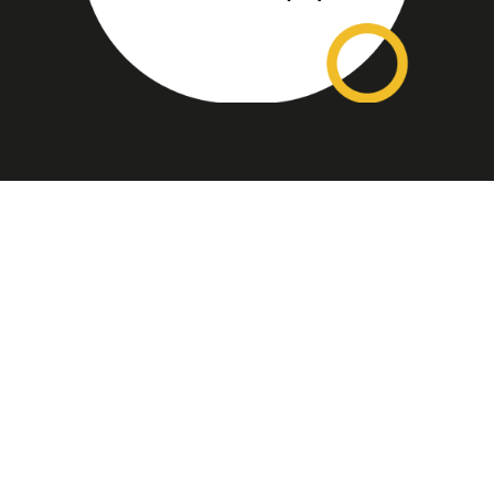
Assinatura
Disponível nas versões: impresso
mensal, on-line, áudio (Podcast) e
vídeo (YouTube).
ASSINE