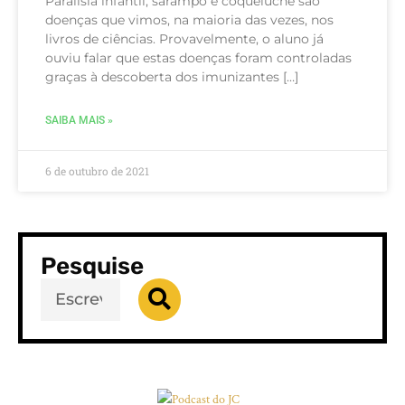
Paralisia infantil, sarampo e coqueluche são
doenças que vimos, na maioria das vezes, nos
livros de ciências. Provavelmente, o aluno já
ouviu falar que estas doenças foram controladas
graças à descoberta dos imunizantes […]
SAIBA MAIS »
6 de outubro de 2021
Pesquise