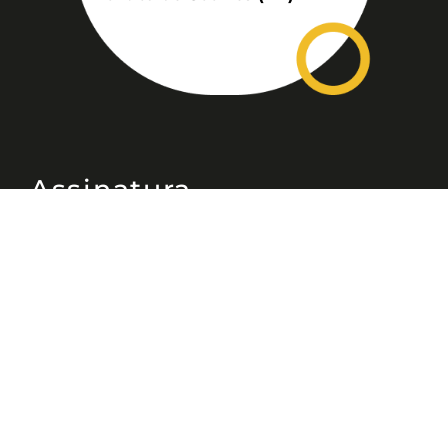
Assinatura
Disponível nas versões: impresso
mensal, on-line, áudio (Podcast) e
vídeo (YouTube).
ASSINE