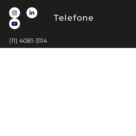
Telefone
(11) 4081-3114
Endereço
Alameda Santos, 1165 – Caixa Postal:
121621, Jd. Paulista, São Paulo – SP,
CEP: 01419-002