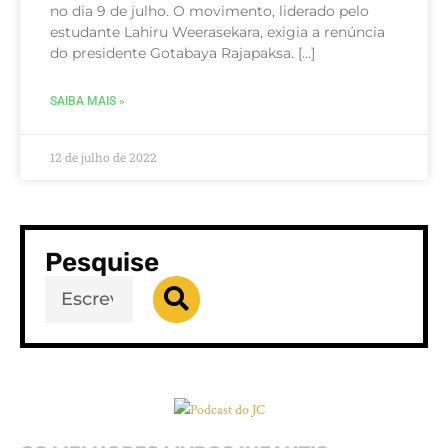
no dia 9 de julho. O movimento, liderado pelo
estudante Lahiru Weerasekara, exigia a renúncia
do presidente Gotabaya Rajapaksa. […]
SAIBA MAIS »
12 de julho de 2022
Pesquise