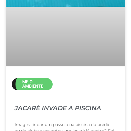
MEIO
AMBIENTE
JACARÉ INVADE A PISCINA
Imagina ir dar um passeio na piscina do prédio
ou do clube e encontrar um jacaré lá dentro? Foi