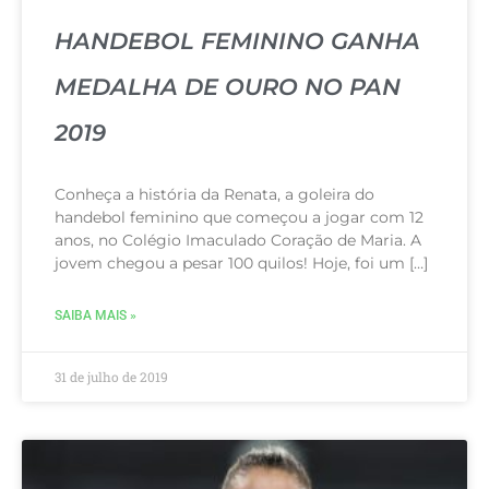
HANDEBOL FEMININO GANHA
MEDALHA DE OURO NO PAN
2019
Conheça a história da Renata, a goleira do
handebol feminino que começou a jogar com 12
anos, no Colégio Imaculado Coração de Maria. A
jovem chegou a pesar 100 quilos! Hoje, foi um […]
SAIBA MAIS »
31 de julho de 2019