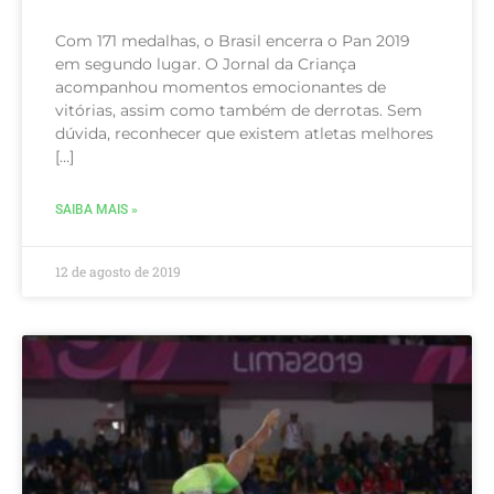
Com 171 medalhas, o Brasil encerra o Pan 2019
em segundo lugar. O Jornal da Criança
acompanhou momentos emocionantes de
vitórias, assim como também de derrotas. Sem
dúvida, reconhecer que existem atletas melhores
[…]
SAIBA MAIS »
12 de agosto de 2019