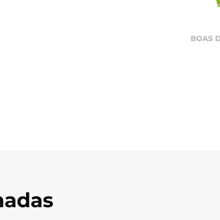
onadas