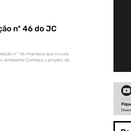
ção nº 46 do JC
edição n.º 46 impressa que circula
io Ambiente Conheça o projeto da