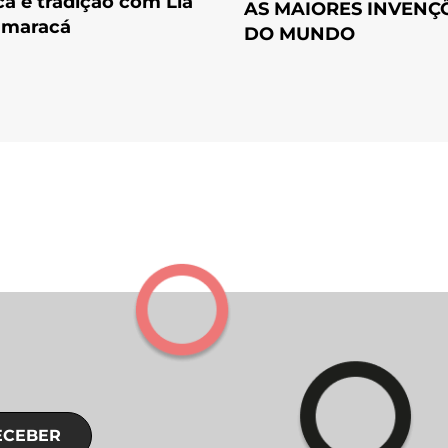
a e tradição com Lia
AS MAIORES INVENÇ
amaracá
DO MUNDO
ECEBER