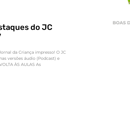
estaques do JC
7
Jornal da Criança impresso! O JC
nas versões áudio (Podcast) e
L VOLTA ÀS AULAS As