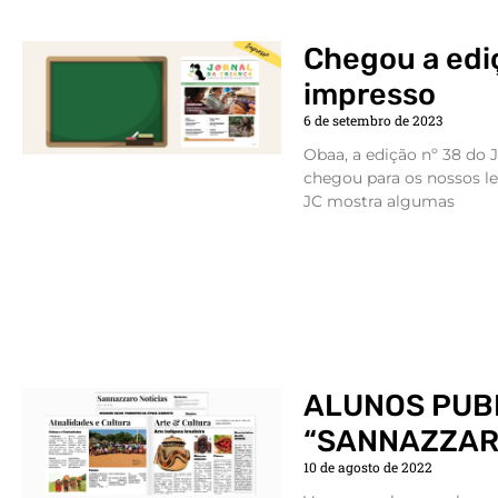
Chegou a edi
impresso
6 de setembro de 2023
Obaa, a edição nº 38 do 
chegou para os nossos le
JC mostra algumas
ALUNOS PUB
“SANNAZZAR
10 de agosto de 2022