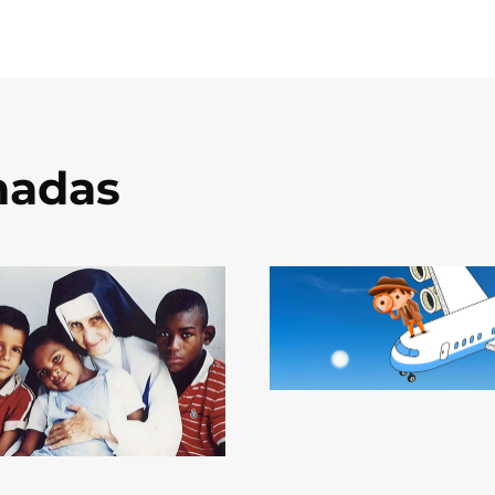
onadas