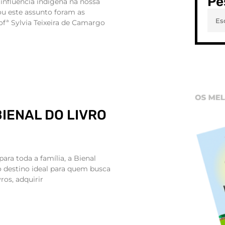
Pe
influência indígena na nossa
u este assunto foram as
fª Sylvia Teixeira de Camargo
IENAL DO LIVRO
a toda a família, a Bienal
 o destino ideal para quem busca
ros, adquirir