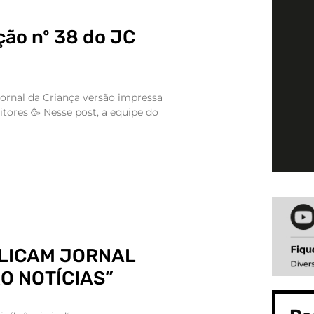
ção nº 38 do JC
Jornal da Criança versão impressa
itores 🥳 Nesse post, a equipe do
LICAM JORNAL
O NOTÍCIAS”