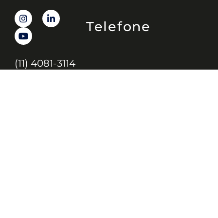
Telefone
(11) 4081-3114
Endereço
Alameda Santos, 1165 – Caixa Postal:
121621, Jd. Paulista, São Paulo – SP,
CEP: 01419-002