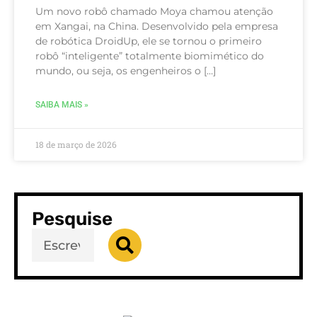
Um novo robô chamado Moya chamou atenção
em Xangai, na China. Desenvolvido pela empresa
de robótica DroidUp, ele se tornou o primeiro
robô “inteligente” totalmente biomimético do
mundo, ou seja, os engenheiros o […]
SAIBA MAIS »
18 de março de 2026
Pesquise