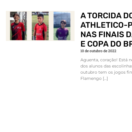
A TORCIDA D
ATHLETICO-
NAS FINAIS 
E COPA DO B
10 de outubro de 2022
Aguenta, coração! Está n
dos alunos das escolinhas
outubro tem os jogos fin
Flamengo […]