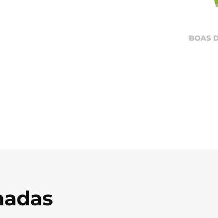
onadas