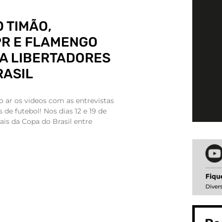
O TIMÃO,
PR E FLAMENGO
DA LIBERTADORES
RASIL
o ar os videos com as entrevistas
 de futebol! Nos dias 12 e 19 de
ais da Copa do Brasil entre