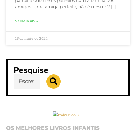
parceira durante os passeios com a família dos
amigos. Uma amiga perfeita, não é mesmo? […]
SAIBA MAIS »
15 de maio de 2024
Pesquise