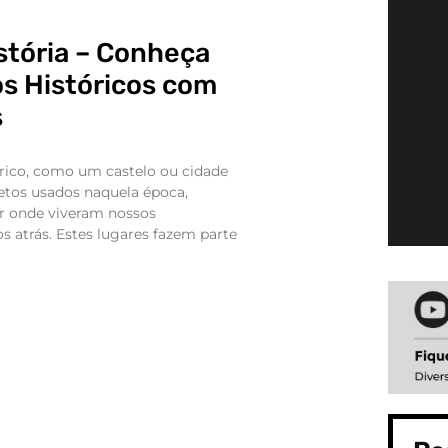
stória – Conheça
os Históricos com
s
órico, como um castelo ou cidade
etos usados naquela época,
 onde viveram nossos
 atrás. Estes lugares fazem parte