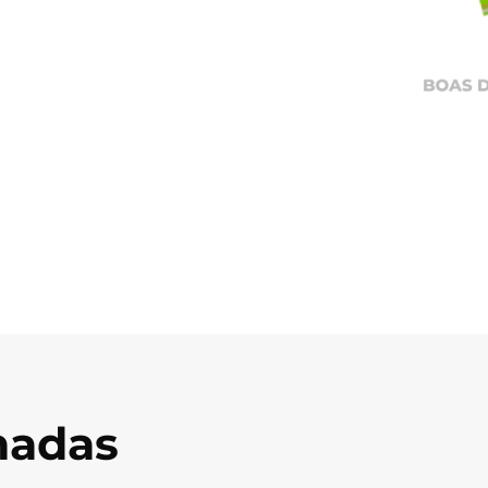
onadas