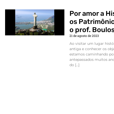
Por amor a Hi
os Patrimôni
o prof. Boulo
21 de agosto de 2023
Ao visitar um lugar hist
antiga e conhecer os obj
estamos caminhando por
antepassados muitos anos
do […]