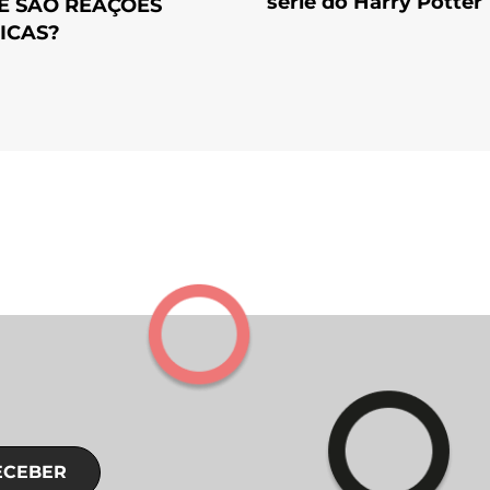
série do Harry Potter
E SÃO REAÇÕES
ICAS?
ECEBER