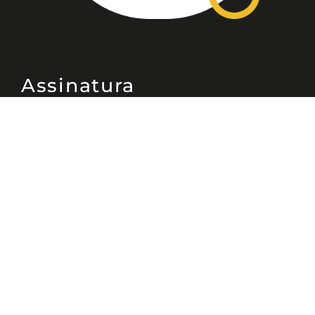
Assinatura
Disponível nas versões: impresso
mensal, on-line, áudio (Podcast) e
vídeo (YouTube).
ASSINE
Nossas Redes