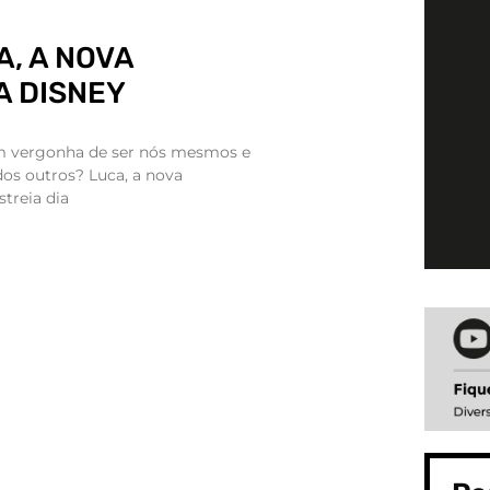
A, A NOVA
A DISNEY
m vergonha de ser nós mesmos e
os outros? Luca, a nova
streia dia