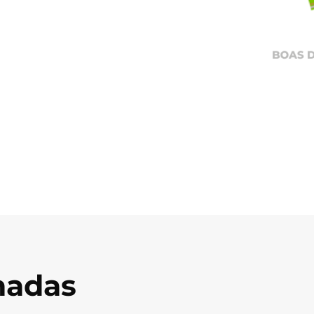
onadas